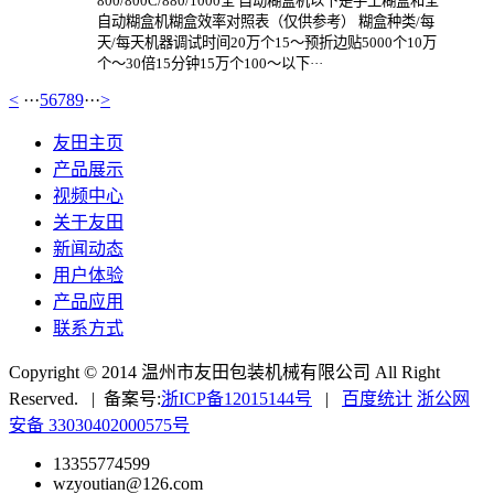
800/800C/880/1000全 自动糊盒机以下是手工糊盒和全
自动糊盒机糊盒效率对照表（仅供参考） 糊盒种类/每
天/每天机器调试时间20万个15～预折边贴5000个10万
个～30倍15分钟15万个100～以下···
<
···
5
6
7
8
9
···
>
友田主页
产品展示
视频中心
关于友田
新闻动态
用户体验
产品应用
联系方式
Copyright © 2014 温州市友田包装机械有限公司 All Right
Reserved. | 备案号:
浙ICP备12015144号
|
百度统计
浙公网
安备 33030402000575号
13355774599
wzyoutian@126.com