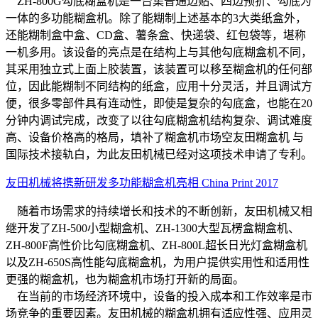
ZH-800G勾底糊盒机是一台集普通边贴、四边预折、勾底为
一体的多功能糊盒机。除了能糊制上述基本的3大类纸盒外，
还能糊制盒中盒、CD盒、薯条盒、快递袋、红包袋等，堪称
一机多用。该设备的亮点是在结构上与其他勾底糊盒机不同，
其采用独立式上面上胶装置，该装置可以移至糊盒机的任何部
位，因此能糊制不同结构的纸盒，应用十分灵活，并且调试方
便，很多零部件具有连动性，即使是复杂的勾底盒，也能在20
分钟内调试完成，改变了以往勾底糊盒机结构复杂、调试难度
高、设备价格高的格局，填补了糊盒机市场空友田糊盒机 与
国际技术接轨白，为此友田机械已经对这项技术申请了专利。
友田机械将携新研发多功能糊盒机亮相 China Print 2017
随着市场需求的持续增长和技术的不断创新，友田机械又相
继开发了ZH-500小型糊盒机、ZH-1300大型瓦楞盒糊盒机、
ZH-800F高性价比勾底糊盒机、ZH-800L超长日光灯盒糊盒机
以及ZH-650S高性能勾底糊盒机，为用户提供实用性和适用性
更强的糊盒机，也为糊盒机市场打开新的局面。
在当前的市场经济环境中，设备的投入成本和工作效率是市
场竞争的重要因素。友田机械的糊盒机拥有适应性强、应用灵