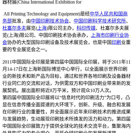
器材展(China International Exhibition for
All Printing Technology and Equipment)是经
中华人民共和国商
务部
批准，由
中国印刷技术协会
、
中国印刷科学技术研究所
、
杜塞尔多夫
展览(
上海
)限公司主办，
科印传媒
、杜塞尔多夫展
览(上海)限公司、中国印刷技术协会承办，
上海市印刷行业协
会
协办的大型国际印刷设备及技术展览会，也是中国
印刷
业重
要的专业展览会之一。
2011中国国际全印展是第四届中国国际全印展，将于2011年11
月14-17日在上海新国际博览中心举行，以全面展示世界印刷
业的新技术和新产品为目标，通过和世界各地印刷及设备器材
行业同仁的交流和对话，为供需双方和中国印刷业带来新的发
展契机。展出面积将近8万平米，预计观众10万人次。
第四届中国国际全印展将以“信息时代的印刷活力”为口号，凸
显在信息传播全面提速的大环境下，创新、升级、融合和发展
在印刷行业的重要性，并全面展示近年来印刷技术的推进成果
与发展趋势，生动展现印刷技术所焕发的活力和动力。第四届
中国国际全印展致力于提供全球化的技术交流平台，集聚海内