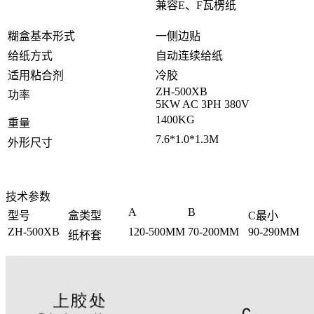
兼容E、F瓦楞纸
糊盒基本形式
一侧边贴
给纸方式
自动连续给纸
适用粘合剂
冷胶
ZH-500XB
功率
5KW AC 3PH 380V
1400KG
重量
7.6*1.0*1.3M
外形尺寸
技术参数
A
B
型号
盒类型
C最小
ZH-500XB
120-500MM
70-200MM
90-290MM
纸杯套